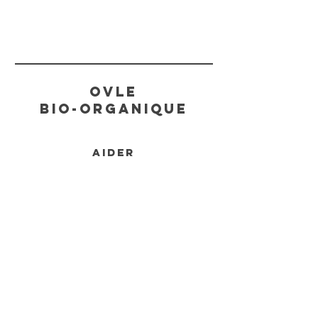
Ovle
Bio-Organique
AIDER
EXPÉDITION & RETOURS
MÉTHODES DE PAYEMENT
FAQ
CONTACT