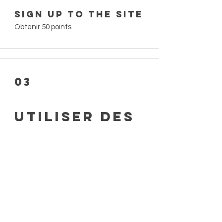
Sign up to the site
Obtenir 50 points
03
Utiliser des
récompenses
REPLENISH
100 points = 10 % de réduction sur tous
les articles