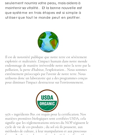
seulement nourrira votre peau, mais aidera à
maintenir sa vitalité.. Et la bonne nouvelle est
que
système en trois étapes est
si simple à
utiliser que tout le monde peut en profiter.
Il est de notoriété publique que notre terre est sévèrement
exploitée et maltraitée. L'impact humain dans notre monde
endommage de manière irréversible notre mère la terre par la
pollution, la perte d'habitat, l'exploitation... Nous sommes
extrêmement préoccupés par l'avenir de notre terre. Nous
utilisons donc un laboratoire qui a des programmes conçus
pour diminuer l'impact destructeur sur l'environnement.
95% +
ingrédients Bio.
est requis pour la
certification
. Nos
matières premières biologiques sont certifiées USDA, cela
signifie que les réglementations strictes du NOP régissent le
cycle de vie de ces produits ; du sol où ils poussent, aux
méthodes de culture, à leur manipulation et aux processus