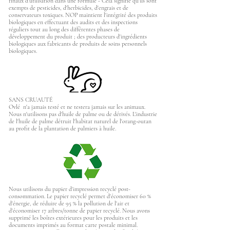
finaux d'utilisation dans une formule - Cela signifie qu'ils sont
exempts de pesticides, d'herbicides, d'engrais et de
conservateurs toxiques. NOP maintient l'intégrité des produits
biologiques en effectuant des audits et des inspections
réguliers tout au long des différentes phases de
développement du produit ; des producteurs d'ingrédients
biologiques aux fabricants de produits de soins personnels
biologiques.
SANS CRUAUTÉ
Ovlé n'a jamais testé et ne testera jamais sur les animaux.
Nous n'utilisons pas d'huile de palme ou de dérivés. L'industrie
de l'huile de palme détruit l'habitat naturel de l'orang-outan
au profit de la plantation de palmiers à huile.
Nous utilisons du papier d'impression recyclé post-
consommation. Le papier recyclé permet d'économiser 60 %
d'énergie, de réduire de 95 % la pollution de l'air et
d'économiser 17 arbres/tonne de papier recyclé. Nous avons
supprimé les boîtes extérieures pour les produits et les
documents imprimés au format carte postale minimal.