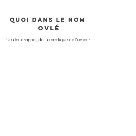
quoi dans le nom
Ovlé
Un doux rappel, de La pratique de l'amour
-
Les actions, attitudes et perspectives qui
créent une atmosphère de bienveillance,
d'acceptation et d'unité d'abord en nous-
mêmes et dans ceux qui nous entourent,
n'est pas seulement la base d'un vie
heureuse, c'est aussi la base de la
civilisation, de l'humanité.
L'amour est la réponse.
Ovlé = Amour (Love)